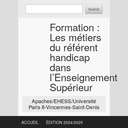
Skip
Enter
Search
to
keywords
content
to
Formation :
search:
Les métiers
du référent
handicap
dans
l’Enseignement
Supérieur
Apaches/EHESS/Université
Paris 8-Vincennes-Saint-Denis
ACCUEIL
ÉDITION 2024/2025