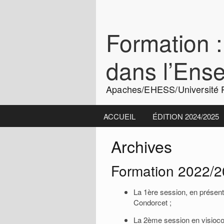
Skip
to
content
Formation :
dans l’Ens
Apaches/EHESS/Université P
ACCUEIL
ÉDITION 2024/2025
Archives
Formation 2022/
La 1ère session, en présenti
Condorcet ;
La 2ème session en visioco