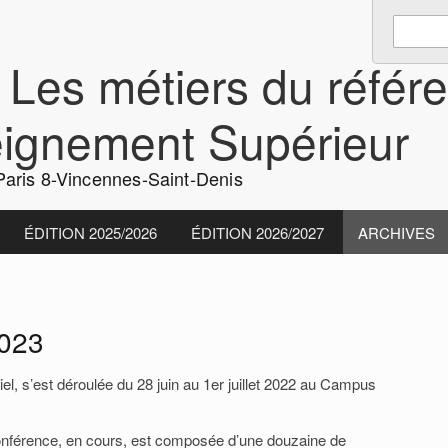
Enter
Search
keywords
 Les métiers du référ
to
search:
eignement Supérieur
aris 8-Vincennes-Saint-Denis
ÉDITION 2025/2026
ÉDITION 2026/2027
ARCHIVES
2023
i
el, s’est déroulée du 28 juin au 1er juillet 2022 au Campus
nférence, en cours, est composée d’une douzaine de