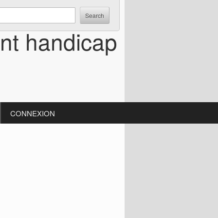
ent handicap
CONNEXION
S
d
e