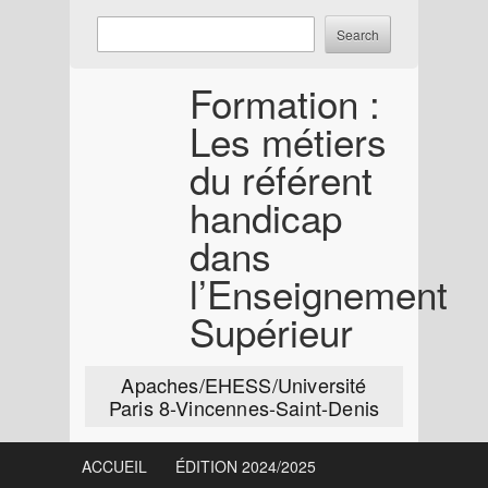
Skip
Enter
Search
to
keywords
content
to
Formation :
search:
Les métiers
du référent
handicap
dans
l’Enseignement
Supérieur
Apaches/EHESS/Université
Paris 8-Vincennes-Saint-Denis
ACCUEIL
ÉDITION 2024/2025