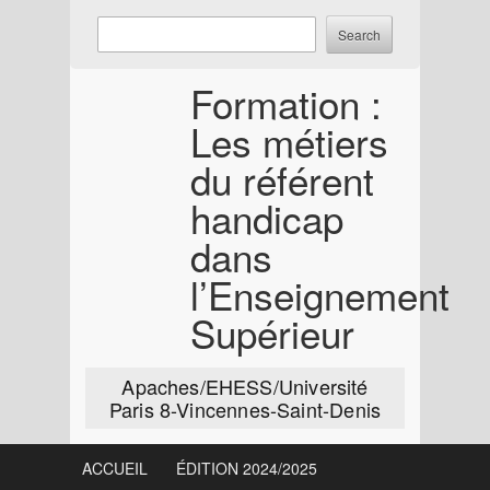
Skip
Enter
Search
to
keywords
content
to
Formation :
search:
Les métiers
du référent
handicap
dans
l’Enseignement
Supérieur
Apaches/EHESS/Université
Paris 8-Vincennes-Saint-Denis
ACCUEIL
ÉDITION 2024/2025