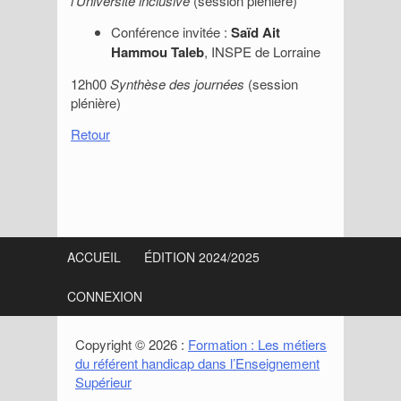
l’Université inclusive
(session plénière)
Conférence invitée :
Saïd Ait
Hammou Taleb
, INSPE de Lorraine
12h00
Synthèse des journées
(session
plénière)
Retour
S
i
ACCUEIL
ÉDITION 2024/2025
d
CONNEXION
e
b
Copyright © 2026 :
Formation : Les métiers
du référent handicap dans l’Enseignement
a
Supérieur