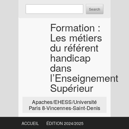
Skip
Enter
Search
to
keywords
content
to
Formation :
search:
Les métiers
du référent
handicap
dans
l’Enseignement
Supérieur
Apaches/EHESS/Université
Paris 8-Vincennes-Saint-Denis
ACCUEIL
ÉDITION 2024/2025