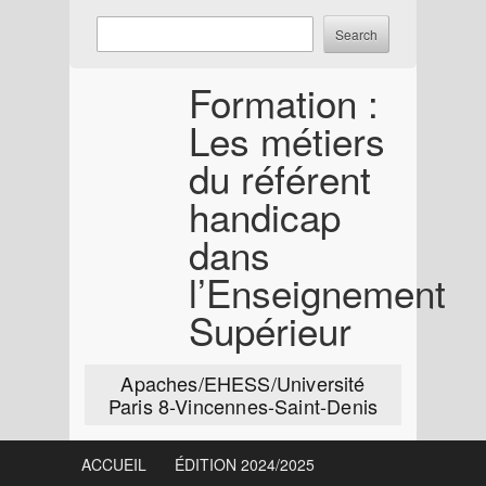
Skip
Enter
Search
to
keywords
content
to
Formation :
search:
Les métiers
du référent
handicap
dans
l’Enseignement
Supérieur
Apaches/EHESS/Université
Paris 8-Vincennes-Saint-Denis
ACCUEIL
ÉDITION 2024/2025