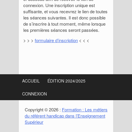
connexion. Une inscription unique est
suffisante, et vous recevrez le lien de toutes
les séances suivantes. Il est donc possible
de s’inscrire à tout moment, même lorsque
les premières séances seront passées.
> > >
formulaire d’inscription
< < <
S
i
ACCUEIL
ÉDITION 2024/2025
d
CONNEXION
e
b
Copyright © 2026 :
Formation : Les métiers
du référent handicap dans l’Enseignement
a
Supérieur
r